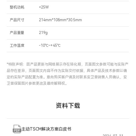
整机功耗
<25W
产品尺寸
214mm*108mm*30.5mm
产品重量
219g
工作温度
-10℃~+45℃
*特别声明：因产品更新与网络展示存在转化期，页面图文参数可能与实际产
品存在差异，页面图文内容不作为实际交付依据，具体产品及技术参数以确
定的实际产品配置为准。意向购买客户请及时联系安卫普销售人员确认，安
卫普保留图片参数更改及最终解释权。
资料下载
主动TSCM解决方案白皮书