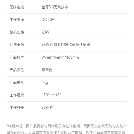
无线连接
蓝牙5.0无线技术
工作电压
DC 20V
整机功耗
20W
外接电源
45W PD3.0 USB-C电源适配器
产品尺寸
94mm*94mm*168mm
产品颜色
银灰色
产品重量
1kg
工作温度
-10℃~+45℃
工作时长
≥2小时
*特别声明：因产品更新与网络展示存在转化期，页面图文参数可能与实际产
品存在差异，页面图文内容不作为实际交付依据，具体产品及技术参数以确