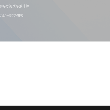
反窃听窃视
反恐搜排爆
说明书
趋势研究